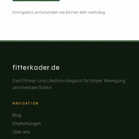
Doorgaans antwoorden we binnen één werkdag.
fitterkader.de
Das Fitness- und Lifestyle-Magazin für Körper, Bewegung
und mentale Stärke
NAVIGATION
Blog
Empfehlungen
Über uns