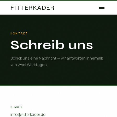
FITTERKADER
KONTAKT
Schreib uns
Schick uns eine Nachricht — wir antworten innerhalb
von zwei Werktagen.
E-MAIL
info@fitterkader.de