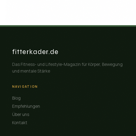
fitterkader.de
Das Fitness- und Lifestyle-Magazin für Körper, Bewegung
und mentale Stärke
NAVIGATION
Blog
Empfehlungen
Über uns
Kontakt